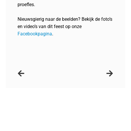
proefles.
Nieuwsgierig naar de beelden?
Bekijk de foto’s
en video’s van dit feest op onze
Facebookpagina
.
Iemand van de leiding spreken?
Om privacy-redenen hebben we de nummers van bestuur en