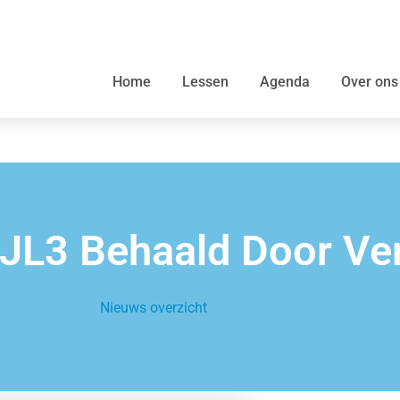
Home
Lessen
Agenda
Over ons
JL3 Behaald Door Ver
Nieuws overzicht