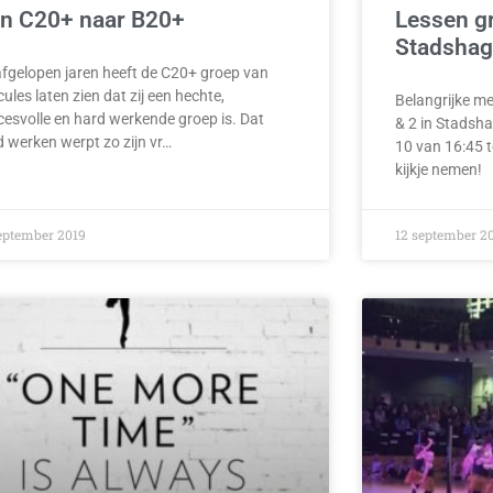
n C20+ naar B20+
Lessen g
Stadshage
afgelopen jaren heeft de C20+ groep van
ules laten zien dat zij een hechte,
Belangrijke me
cesvolle en hard werkende groep is. Dat
& 2 in Stadsha
d werken werpt zo zijn vr…
10 van 16:45 t
kijkje nemen!
eptember 2019
12 september 2