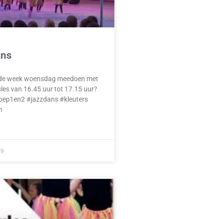
ans
ende week woensdag meedoen met
les van 16.45 uur tot 17.15 uur?
roep1en2 #jazzdans #kleuters
n
19