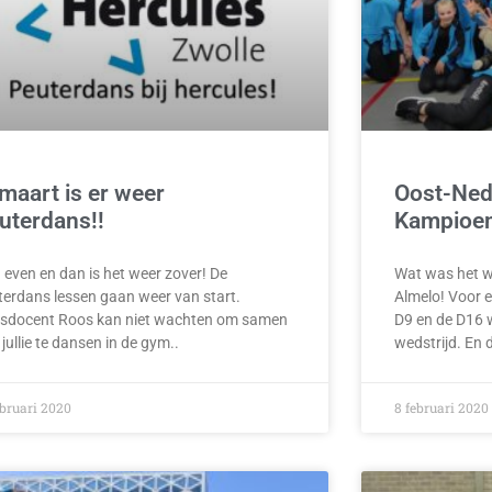
 maart is er weer
Oost-Ned
uterdans!!
Kampioen
 even en dan is het weer zover! De
Wat was het w
terdans lessen gaan weer van start.
Almelo! Voor 
sdocent Roos kan niet wachten om samen
D9 en de D16 
jullie te dansen in de gym..
wedstrijd. En
ebruari 2020
8 februari 2020