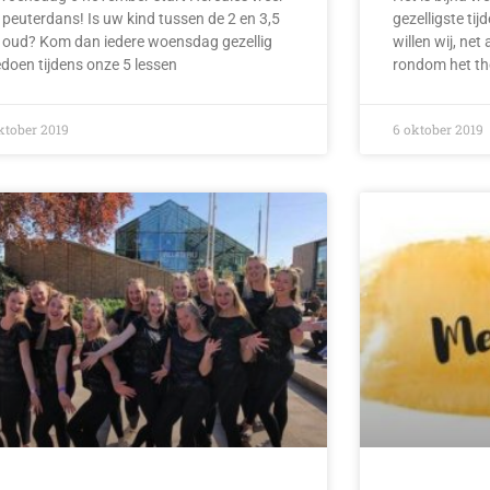
 peuterdans! Is uw kind tussen de 2 en 3,5
gezelligste tijd
r oud? Kom dan iedere woensdag gezellig
willen wij, net
doen tijdens onze 5 lessen
rondom het th
ktober 2019
6 oktober 2019