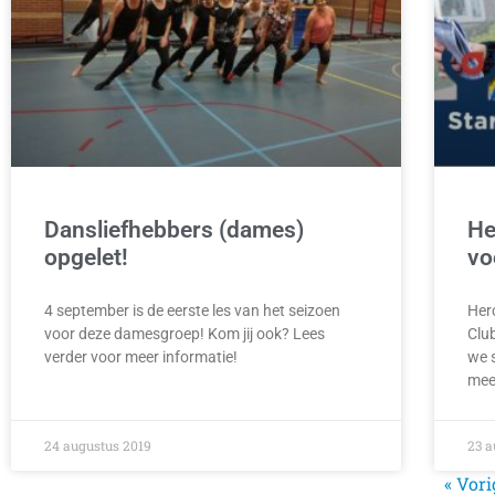
Dansliefhebbers (dames)
He
opgelet!
vo
4 september is de eerste les van het seizoen
Her
voor deze damesgroep! Kom jij ook? Lees
Clu
verder voor meer informatie!
we 
mee
24 augustus 2019
23 a
« Vori