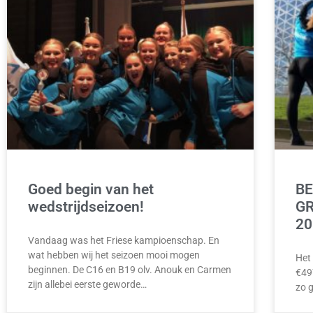
Goed begin van het
B
wedstrijdseizoen!
GR
20
Vandaag was het Friese kampioenschap. En
wat hebben wij het seizoen mooi mogen
Het
beginnen. De C16 en B19 olv. Anouk en Carmen
€497
zijn allebei eerste geworde…
zo 