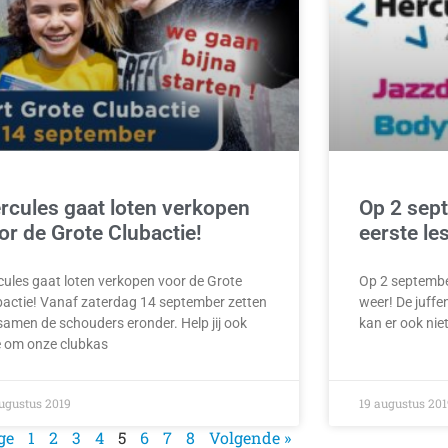
rcules gaat loten verkopen
Op 2 sep
or de Grote Clubactie!
eerste le
cules gaat loten verkopen voor de Grote
Op 2 septembe
bactie! Vanaf zaterdag 14 september zetten
weer! De juffen
samen de schouders eronder. Help jij ook
kan er ook nie
 om onze clubkas
ugustus 2019
19 augustus 201
ge
1
2
3
4
5
6
7
8
Volgende »