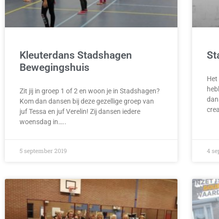
Kleuterdans Stadshagen
St
Bewegingshuis
Het
hebb
Zit jij in groep 1 of 2 en woon je in Stadshagen?
dan
Kom dan dansen bij deze gezellige groep van
crea
juf Tessa en juf Verelin! Zij dansen iedere
woensdag in…..
5 september 2019
4 se